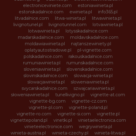
electroniceviniete.com
estoniawinieta.pl
estonskadalnice.com
ewinieta.pl
info365.pl
litvadalnice.com
litwa-winieta.pl
litwawinieta.pl
livignotunel.pl
livignotunnel.com
lotvawinieta.pl
lotwawinieta.pl
lotysskadalnice.com
madarskadalnice.com
moldavskadalnice.com
moldawiawinieta.pl
najtanszewiniety.pl
oplatyautostradowe.pl
pl-vignette.com
polskadalnice.com
rakouskadalnice.com
rumuniawinieta.pl
rumunskadalnice.com
sloveniawinieta.pl
slovenskadalnice.com
slovinskadalnice.com
slowacja-winieta.pl
slowacjawinieta.pl
sloweniawinieta.pl
svycarskadalnice.com
szwajcariawinieta.pl
słoweniawinieta.pl
tunellivigno.pl
vignette-at.com
vignette-bg.com
vignette-cz.com
vignette-pl.com
vignette-poland.pl
vignette-ro.com
vignette-si.com
vignette.pl
vignettepoland.pl
vinetki.pl
vinietaelectronica.com
vinieteelectronice.com
wegrywinieta.pl
winieta-austria.pl
winieta-czechy.pl
winieta-litwa.pl