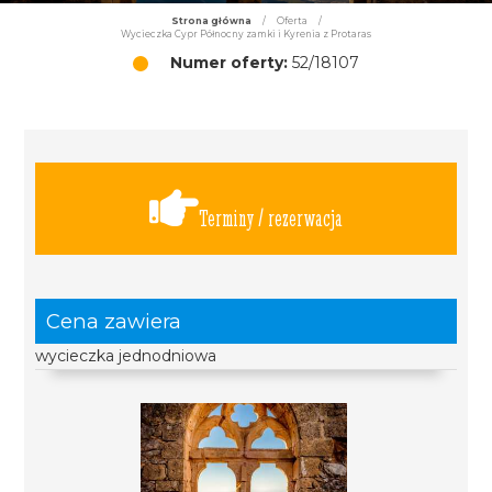
Strona główna
/
Oferta
/
Wycieczka Cypr Północny zamki i Kyrenia z Protaras
Numer oferty:
52/18107
Terminy / rezerwacja
Cena zawiera
wycieczka jednodniowa