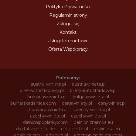
Polityka Prywatności
Regulamin strony
Zaloguj się
Kontakt
Usługi Internetowe
Oferta Współpracy
Polecamy:
austria-winieta.pl
austriawinieta.pl
bilet-autostradowy.pl
bilety-autostradowe.pl
bulgariawienieta.pl
bulgariawinieta.pl
bulharskadalnice.com
cenawiniety.pl
cenywiniet.pl
chorwacjawinieta.pl
czechy-winieta.pl
czechywinieta.pl
czechywiniety.pl
dalnicnipoplatky.com
dalnicniznamka.eu
digital-vignette.de
e-vignette.pl
e-winieta.eu
edalnice.org
edalnice.pl
electronicavinieta.com