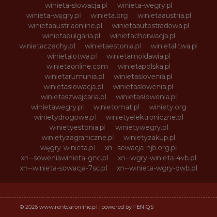
winieta-słowacja.pl
winieta-wegry.pl
winieta-węgry.pl
winieta.org
winietaaustria.pl
winietaaustriaonline.pl
winietaautostradowa.pl
winietabulgaria.pl
winietachorwacja.pl
winietaczechy.pl
winietaestonia.pl
winietalitwa.pl
winietalotwa.pl
winietamoldawia.pl
winietaonline.com
winietapolska.pl
winietarumunia.pl
winietaslovenia.pl
winietaslowacja.pl
winietaslowenia.pl
winietaszwajcaria.pl
winietasłowenia.pl
winietawegry.pl
winietomat.pl
winiety.org
winietydrogowe.pl
winietyelektroniczne.pl
winietyestonia.pl
winietywegry.pl
winietyzagraniczne.pl
winietyzakup.pl
węgry-winieta.pl
xn--sowacja-njb.org.pl
xn--soweniawinieta-gnc.pl
xn--wgry-winieta-4vb.pl
xn--winieta-sowacja-7sc.pl
xn--winieta-wgry-dwb.pl
© 2026 www.rentcaronline.pl | powered by FENIQS