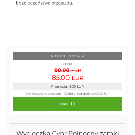
bezpieczeństwa przejazdu.
07.08.2026 - 07.08.2026
CENA
90.00
EUR
85.00
EUR
Promocja
:
-5.00
EUR
Najniższa cena z ostatnich 30 dni przed obniżką:
60.00 EUR
DALEJ
Wycieczka Cypr Północny zamki