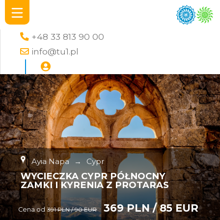
+48 33 813 90 00
info@tu1.pl
Ayia Napa
→
Cypr
WYCIECZKA CYPR PÓŁNOCNY
ZAMKI I KYRENIA Z PROTARAS
369 PLN / 85 EUR
Cena od
391 PLN / 90 EUR