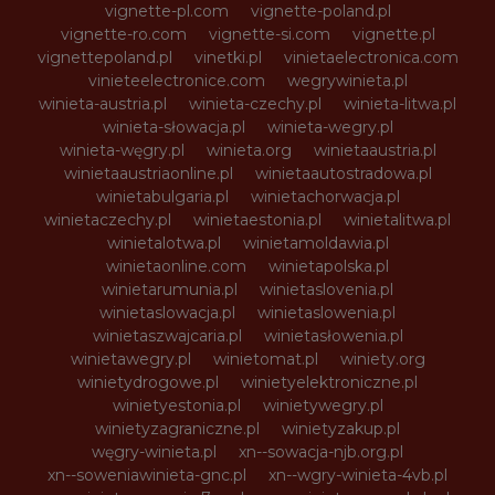
vignette-pl.com
vignette-poland.pl
vignette-ro.com
vignette-si.com
vignette.pl
vignettepoland.pl
vinetki.pl
vinietaelectronica.com
vinieteelectronice.com
wegrywinieta.pl
winieta-austria.pl
winieta-czechy.pl
winieta-litwa.pl
winieta-słowacja.pl
winieta-wegry.pl
winieta-węgry.pl
winieta.org
winietaaustria.pl
winietaaustriaonline.pl
winietaautostradowa.pl
winietabulgaria.pl
winietachorwacja.pl
winietaczechy.pl
winietaestonia.pl
winietalitwa.pl
winietalotwa.pl
winietamoldawia.pl
winietaonline.com
winietapolska.pl
winietarumunia.pl
winietaslovenia.pl
winietaslowacja.pl
winietaslowenia.pl
winietaszwajcaria.pl
winietasłowenia.pl
winietawegry.pl
winietomat.pl
winiety.org
winietydrogowe.pl
winietyelektroniczne.pl
winietyestonia.pl
winietywegry.pl
winietyzagraniczne.pl
winietyzakup.pl
węgry-winieta.pl
xn--sowacja-njb.org.pl
xn--soweniawinieta-gnc.pl
xn--wgry-winieta-4vb.pl