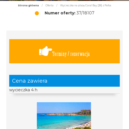
Strona główna
/
Oferta
/
Wycieczka na plażę Coral Bay [28] z Pafos
Numer oferty:
37/18107
Terminy / rezerwacja
Cena zawiera
wycieczka 4 h