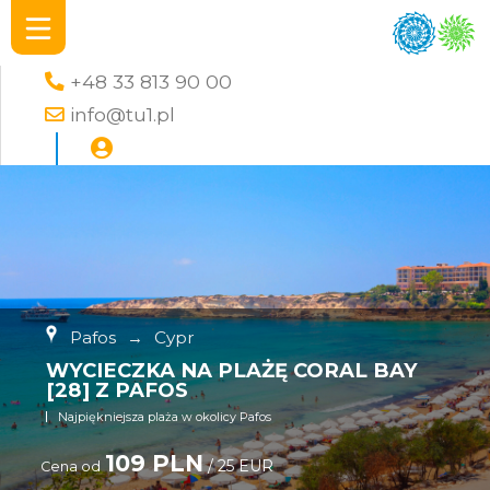
+48 33 813 90 00
info@tu1.pl
Pafos
→
Cypr
WYCIECZKA NA PLAŻĘ CORAL BAY
[28] Z PAFOS
Najpiękniejsza plaża w okolicy Pafos
109 PLN
/ 25 EUR
Cena od