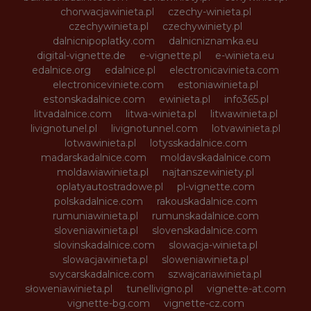
chorwacjawinieta.pl
czechy-winieta.pl
czechywinieta.pl
czechywiniety.pl
dalnicnipoplatky.com
dalnicniznamka.eu
digital-vignette.de
e-vignette.pl
e-winieta.eu
edalnice.org
edalnice.pl
electronicavinieta.com
electroniceviniete.com
estoniawinieta.pl
estonskadalnice.com
ewinieta.pl
info365.pl
litvadalnice.com
litwa-winieta.pl
litwawinieta.pl
livignotunel.pl
livignotunnel.com
lotvawinieta.pl
lotwawinieta.pl
lotysskadalnice.com
madarskadalnice.com
moldavskadalnice.com
moldawiawinieta.pl
najtanszewiniety.pl
oplatyautostradowe.pl
pl-vignette.com
polskadalnice.com
rakouskadalnice.com
rumuniawinieta.pl
rumunskadalnice.com
sloveniawinieta.pl
slovenskadalnice.com
slovinskadalnice.com
slowacja-winieta.pl
slowacjawinieta.pl
sloweniawinieta.pl
svycarskadalnice.com
szwajcariawinieta.pl
słoweniawinieta.pl
tunellivigno.pl
vignette-at.com
vignette-bg.com
vignette-cz.com