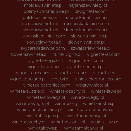
moldawiawinieta.pl
najtanszewiniety.pl
oplatyautostradowe.pl
pl-vignette.com
polskadalnice.com
rakouskadalnice.com
rumuniawinieta.pl
rumunskadalnice.com
sloveniawinieta.pl
slovenskadalnice.com
slovinskadalnice.com
slowacja-winieta.pl
slowacjawinieta.pl
sloweniawinieta.pl
svycarskadalnice.com
szwajcariawinieta.pl
słoweniawinieta.pl
tunellivigno.pl
vignette-at.com
vignette-bg.com
vignette-cz.com
vignette-pl.com
vignette-poland.pl
vignette-ro.com
vignette-si.com
vignette.pl
vignettepoland.pl
vinetki.pl
vinietaelectronica.com
vinieteelectronice.com
wegrywinieta.pl
winieta-austria.pl
winieta-czechy.pl
winieta-litwa.pl
winieta-słowacja.pl
winieta-wegry.pl
winieta-węgry.pl
winieta.org
winietaaustria.pl
winietaaustriaonline.pl
winietaautostradowa.pl
winietabulgaria.pl
winietachorwacja.pl
winietaczechy.pl
winietaestonia.pl
winietalitwa.pl
winietalotwa.pl
winietamoldawia.pl