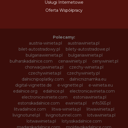
Usługi Internetowe
Oferta Współpracy
Polecamy:
austria-winieta.pl
austriawinieta.pl
bilet-autostradowy.pl
bilety-autostradowe.pl
bulgariawienieta.pl
bulgariawinieta.pl
bulharskadalnice.com
cenawiniety.pl
cenywiniet.pl
chorwacjawinieta.pl
czechy-winieta.pl
czechywinieta.pl
czechywiniety.pl
dalnicnipoplatky.com
dalnicniznamka.eu
digital-vignette.de
e-vignette.pl
e-winieta.eu
edalnice.org
edalnice.pl
electronicavinieta.com
electroniceviniete.com
estoniawinieta.pl
estonskadalnice.com
ewinieta.pl
info365.pl
litvadalnice.com
litwa-winieta.pl
litwawinieta.pl
livignotunel.pl
livignotunnel.com
lotvawinieta.pl
lotwawinieta.pl
lotysskadalnice.com
madarskadalnice.com
moldavskadalnice.com