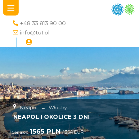
+48 33 813 90 00
info@tu1.pl
Neapol
→
Włochy
NEAPOL I OKOLICE 3 DNI
1565 PLN
/ 364 EUR
Cena od