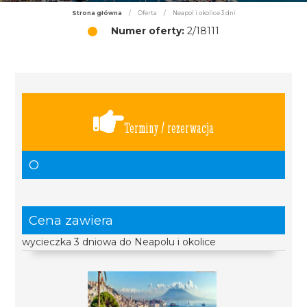
Strona główna
/
Oferta
/
Neapol i okolice 3 dni
Numer oferty:
2/18111
Terminy / rezerwacja
O
Cena zawiera
wycieczka 3 dniowa do Neapolu i okolice