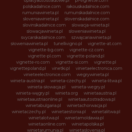
oplatyautostradowe.pl
pl-vignette.com
polskadalnice.com
rakouskadalnice.com
rumuniawinieta.pl
rumunskadalnice.com
sloveniawinieta.pl
slovenskadalnice.com
slovinskadalnice.com
slowacja-winieta.pl
slowacjawinieta.pl
sloweniawinieta.pl
svycarskadalnice.com
szwajcariawinieta.pl
słoweniawinieta.pl
tunellivigno.pl
vignette-at.com
vignette-bg.com
vignette-cz.com
vignette-pl.com
vignette-poland.pl
vignette-ro.com
vignette-si.com
vignette.pl
vignettepoland.pl
vinetki.pl
vinietaelectronica.com
vinieteelectronice.com
wegrywinieta.pl
winieta-austria.pl
winieta-czechy.pl
winieta-litwa.pl
winieta-słowacja.pl
winieta-wegry.pl
winieta-węgry.pl
winieta.org
winietaaustria.pl
winietaaustriaonline.pl
winietaautostradowa.pl
winietabulgaria.pl
winietachorwacja.pl
winietaczechy.pl
winietaestonia.pl
winietalitwa.pl
winietalotwa.pl
winietamoldawia.pl
winietaonline.com
winietapolska.pl
winietarumunia.pl
winietaslovenia.pl