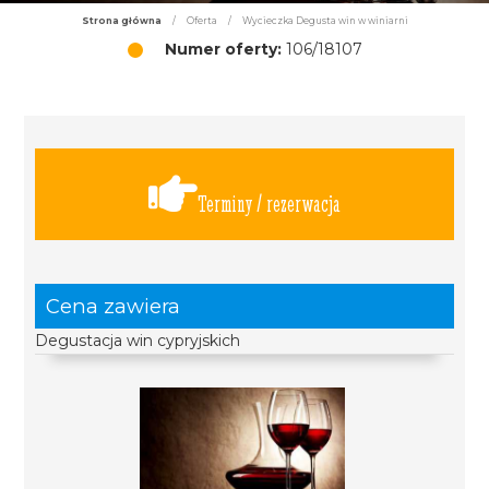
Strona główna
/
Oferta
/
Wycieczka Degusta win w winiarni
Numer oferty:
106/18107
Terminy / rezerwacja
Cena zawiera
Degustacja win cypryjskich