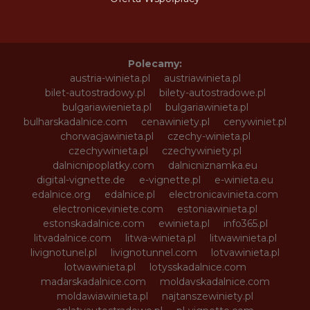
Polecamy:
austria-winieta.pl
austriawinieta.pl
bilet-autostradowy.pl
bilety-autostradowe.pl
bulgariawienieta.pl
bulgariawinieta.pl
bulharskadalnice.com
cenawiniety.pl
cenywiniet.pl
chorwacjawinieta.pl
czechy-winieta.pl
czechywinieta.pl
czechywiniety.pl
dalnicnipoplatky.com
dalnicniznamka.eu
digital-vignette.de
e-vignette.pl
e-winieta.eu
edalnice.org
edalnice.pl
electronicavinieta.com
electroniceviniete.com
estoniawinieta.pl
estonskadalnice.com
ewinieta.pl
info365.pl
litvadalnice.com
litwa-winieta.pl
litwawinieta.pl
livignotunel.pl
livignotunnel.com
lotvawinieta.pl
lotwawinieta.pl
lotysskadalnice.com
madarskadalnice.com
moldavskadalnice.com
moldawiawinieta.pl
najtanszewiniety.pl