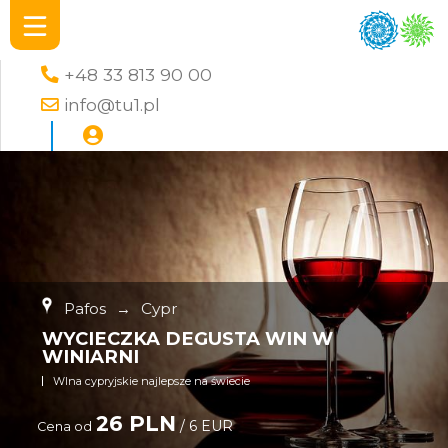
+48 33 813 90 00
info@tu1.pl
Pafos
→
Cypr
WYCIECZKA DEGUSTA WIN W
WINIARNI
WIna cypryjskie najlepsze na świecie
26 PLN
/ 6 EUR
Cena od