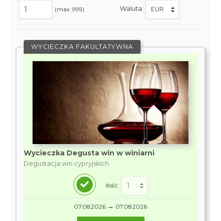
Waluta:
(max. 999)
WYCIECZKA FAKULTATYWNA
Wycieczka Degusta win w winiarni
Degustacja win cypryjskich
Ilość:
→
07.08.2026
07.08.2026